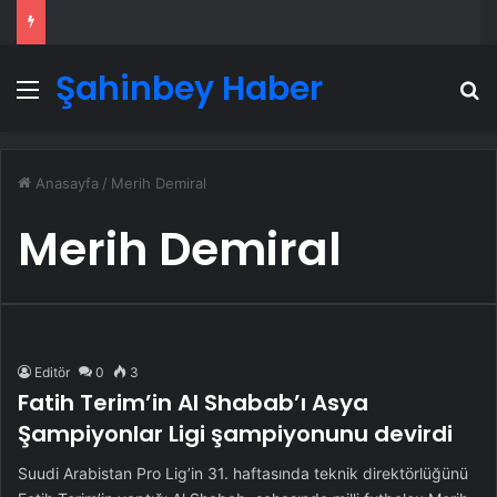
Şahinbey Haber
Menü
A
Anasayfa
/
Merih Demiral
Merih Demiral
Editör
0
3
Fatih Terim’in Al Shabab’ı Asya
Şampiyonlar Ligi şampiyonunu devirdi
Suudi Arabistan Pro Lig’in 31. haftasında teknik direktörlüğünü