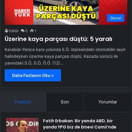
Genel
Editör
0
1
Üzerine kaya parçası düştü: 5 yaralı
Karabük-Yenice kara yolunda E.Ö. idaresindeki otomobilin seyir
halindeyken üzerine kaya parçası düştü. Kazada sürücü ile
yanındaki S.Ö, G.Ö, Ö.Ö. (12)…
Daha Fazlasını Oku »
Popüler
Son
Yorumlar
Fatih Erbakan: Bir yanda ABD, bir
yanda YPG biz de Emevi Camii’nde