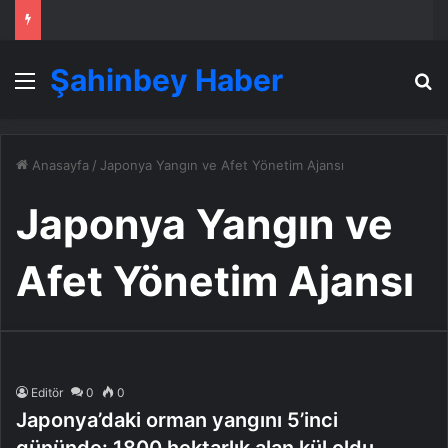
Şahinbey Haber
Menü
A
Anasayfa
/
Japonya Yangın ve Afet Yönetim Ajansı
Japonya Yangın ve
Afet Yönetim Ajansı
Editör
0
0
Japonya’daki orman yangını 5’inci