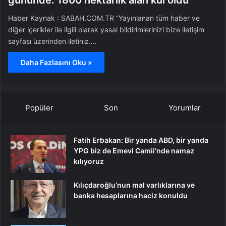
gününde: 1800 hektarlık alan kül oldu
Haber Kaynak : SABAH.COM.TR “Yayınlanan tüm haber ve
diğer içerikler ile ilgili olarak yasal bildirimlerinizi bize iletişim
sayfası üzerinden iletiniz.…
Daha Fazlasını Oku »
Popüler
Son
Yorumlar
Fatih Erbakan: Bir yanda ABD, bir yanda
YPG biz de Emevi Camii’nde namaz
kılıyoruz
Kılıçdaroğlu’nun mal varlıklarına ve
banka hesaplarına haciz konuldu