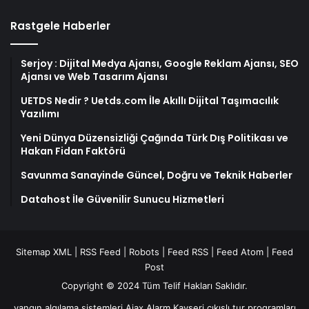
Rastgele Haberler
Serjoy : Dijital Medya Ajansı, Google Reklam Ajansı, SEO
Ajansı ve Web Tasarım Ajansı
UETDS Nedir ? Uetds.com İle Akıllı Dijital Taşımacılık
Yazılımı
Yeni Dünya Düzensizliği Çağında Türk Dış Politikası ve
Hakan Fidan Faktörü
Savunma Sanayinde Güncel, Doğru ve Teknik Haberler
Datahost İle Güvenilir Sunucu Hizmetleri
Sitemap XML
|
RSS Feed
|
Robots
|
Feed RSS
|
Feed Atom
|
Feed
Post
Copyright © 2024 Tüm Telif Hakları Saklıdır.
yangın algılama sistemleri
Ajax Alarm
Kayseri çıkışlı tur programları