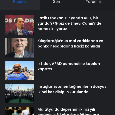
Popüler
Son
Yorumlar
Fatih Erbakan: Bir yanda ABD, bir
yanda YPG biz de Emevi Camii’nde
namaz kılıyoruz
Kılıçdaroğlu’nun mal varlıklarına ve
banka hesaplarına haciz konuldu
İktidar, AFAD personeline kapıları
kapattı…
İhraçları istenen teğmenlerin dosyası
ikinci kez disiplin kurulunda
Malatya’da depremin ikinci yılı
nedeniyle 6 Şubat’ta eğitime ara