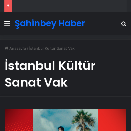
Şahinbey Haber
Menü
A
Anasayfa
/
İstanbul Kültür Sanat Vak
İstanbul Kültür
Sanat Vak