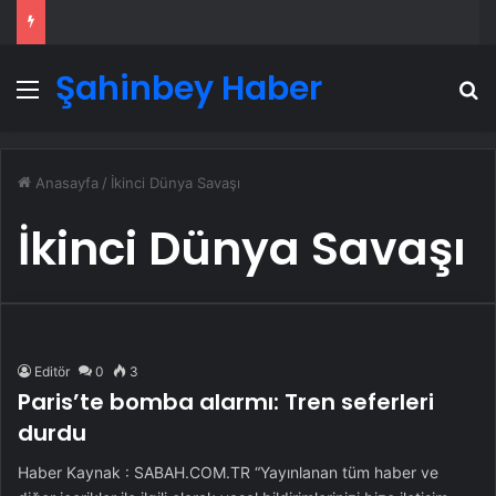
Şahinbey Haber
Menü
A
Anasayfa
/
İkinci Dünya Savaşı
İkinci Dünya Savaşı
Editör
0
3
Paris’te bomba alarmı: Tren seferleri
durdu
Haber Kaynak : SABAH.COM.TR “Yayınlanan tüm haber ve