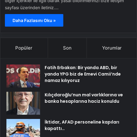
diğer içerikler ile ilgili olarak yasal bildirimlerinizi bize iletişim
sayfası üzerinden iletiniz.…
Daha Fazlasını Oku »
Popüler
Son
Yorumlar
Fatih Erbakan: Bir yanda ABD, bir
yanda YPG biz de Emevi Camii’nde
namaz kılıyoruz
Kılıçdaroğlu’nun mal varlıklarına ve
banka hesaplarına haciz konuldu
İktidar, AFAD personeline kapıları
kapattı…