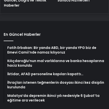
Güncel, Doğru ve Teknik
Sunucu Hizmetleri
Haberler
En Güncel Haberler
Fatih Erbakan: Bir yanda ABD, bir yanda YPG biz de
Emevi Camii’nde namaz kılıyoruz
Kılıçdaroğlu’nun mal varlıklarına ve banka hesaplarına
haciz konuldu
İktidar, AFAD personeline kapıları kapattı…
İhraçları istenen teğmenlerin dosyası ikinci kez disiplin
kurulunda
Malatya’da depremin ikinci yılı nedeniyle 6 Şubat’ta
eğitime ara verilecek