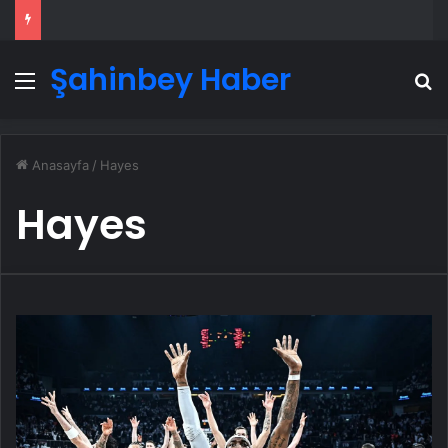
Şahinbey Haber
Menü
A
Anasayfa
/
Hayes
Hayes