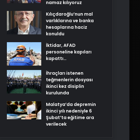
namaz kılıyoruz
Kılıçdaroğlu’nun mal
varlıklarına ve banka
hesaplarına haciz
konuldu
İktidar, AFAD
personeline kapıları
kapattı…
İhraçları istenen
teğmenlerin dosyası
ikinci kez disiplin
kurulunda
Malatya’da depremin
ikinci yılı nedeniyle 6
Şubat’ta eğitime ara
verilecek