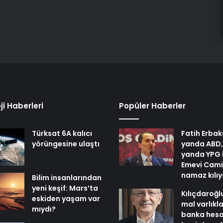
ji Haberleri
Popüler Haberler
Türksat 6A kalıcı
Fatih Erbak
yörüngesine ulaştı
yanda ABD,
yanda YPG 
Emevi Cami
namaz kılı
Bilim insanlarından
yeni keşif: Mars’ta
Kılıçdaroğl
eskiden yaşam var
mal varlıkl
mıydı?
banka hesa