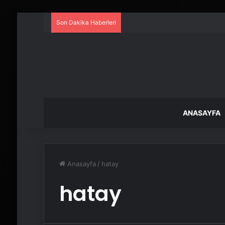
Son Dakika Haberleri
ANASAYFA
Anasayfa
/
hatay
hatay