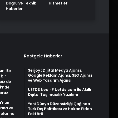
Doğru ve Teknik
Hizmetleri
Haberler
Rastgele Haberler
Serjoy : Dijital Medya Ajansı,
an: Bir
Google Reklam Ajansı, SEO Ajansı
 bir
ve Web Tasarım Ajansı
biz de
i’nde
UETDS Nedir ? Uetds.com İle Akıllı
yoruz
Dijital Taşımacılık Yazılımı
u’nun
Yeni Dünya Düzensizliği Çağında
arına ve
Türk Dış Politikası ve Hakan Fidan
plarına
Faktörü