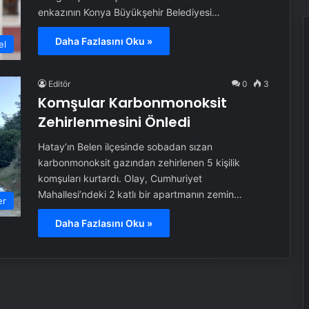
enkazının Konya Büyükşehir Belediyesi…
Daha Fazlasını Oku »
el
Editör
0
3
Komşular Karbonmonoksit
Zehirlenmesini Önledi
Hatay’ın Belen ilçesinde sobadan sızan
karbonmonoksit gazından zehirlenen 5 kişilik
komşuları kurtardı. Olay, Cumhuriyet
Mahallesi’ndeki 2 katlı bir apartmanın zemin…
er
Daha Fazlasını Oku »