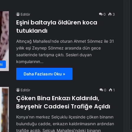
Editör
0
3
Eşini baltayla öldüren koca
tutuklandı
Altınçağ Mahallesi’nde oturan Ahmet Sönmez ile 31
yıllık eşi Zeynep Sönmez arasında dün gece
saatlerinde tartışma çıktı. Sesleri duyan
komşularının…
mi
Daha Fazlasını Oku »
Editör
0
1
Çöken Bina Enkazı Kaldırıldı,
Beyşehir Caddesi Trafiğe Açıldı
Konya’nın merkez Selçuklu ilçesinde çöken binanın
bulunduğu cadde, enkazın kaldırılmasının ardından
trafiğe açıldı. Selçuk Mahallesi’ndeki binanın