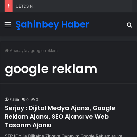
UETDS Nedir ? Uetds.com İle Akıllı Dijital Taşımacılık Yazılımı
Şahinbey Haber
Menü
A
Anasayfa
/
google reklam
google reklam
Editör
0
3
Serjoy : Dijital Medya Ajansı, Google
Reklam Ajansı, SEO Ajansı ve Web
Tasarım Ajansı
SERJOY ile Dijitalde Zirveye Oynayın: Google Reklamları ve