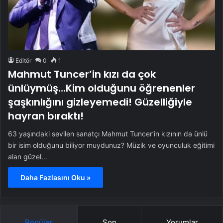
Editör
0
1
Mahmut Tuncer’in kızı da çok
ünlüymüş…Kim olduğunu öğrenenler
şaşkınlığını gizleyemedi! Güzelliğiyle
hayran bıraktı!
63 yaşındaki sevilen sanatçı Mahmut Tuncer’in kızının da ünlü
bir isim olduğunu biliyor muydunuz? Müzik ve oyunculuk eğitimi
alan güzel…
Daha Fazlasını Oku »
Popüler
Son
Yorumlar