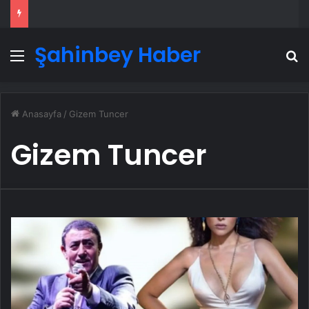
Şahinbey Haber
Menü
A
Anasayfa
/
Gizem Tuncer
Gizem Tuncer