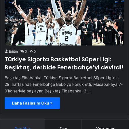
Editör
0
0
Türkiye Sigorta Basketbol Süper Ligi:
Beşiktaş, derbide Fenerbahçe’yi devirdi!
Beşiktaş Fibabanka, Türkiye Sigorta Basketbol Süper Ligi’nin
29. haftasında Fenerbahçe Beko’yu konuk etti. Müsabakaya 7-
0’lık seriyle başlayan Beşiktaş Fibabanka, 3.…
Daha Fazlasını Oku »
Popüler
Son
Yorumlar