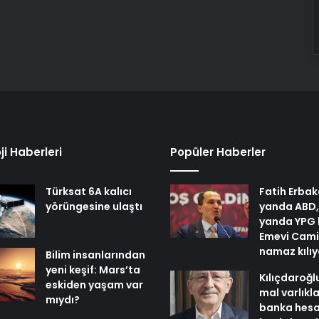
ji Haberleri
Popüler Haberler
Türksat 6A kalıcı
Fatih Erbak
yörüngesine ulaştı
yanda ABD,
yanda YPG 
Emevi Cami
namaz kılı
Bilim insanlarından
yeni keşif: Mars’ta
Kılıçdaroğl
eskiden yaşam var
mal varlıkl
mıydı?
banka hesa