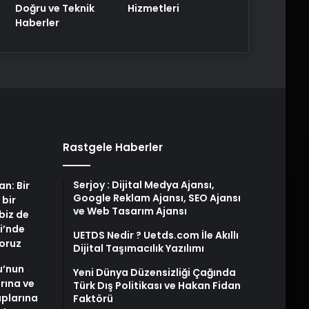
Doğru ve Teknik
Hizmetleri
Haberler
Rastgele Haberler
Serjoy : Dijital Medya Ajansı,
an: Bir
Google Reklam Ajansı, SEO Ajansı
 bir
ve Web Tasarım Ajansı
biz de
i’nde
UETDS Nedir ? Uetds.com İle Akıllı
yoruz
Dijital Taşımacılık Yazılımı
u’nun
Yeni Dünya Düzensizliği Çağında
arına ve
Türk Dış Politikası ve Hakan Fidan
plarına
Faktörü