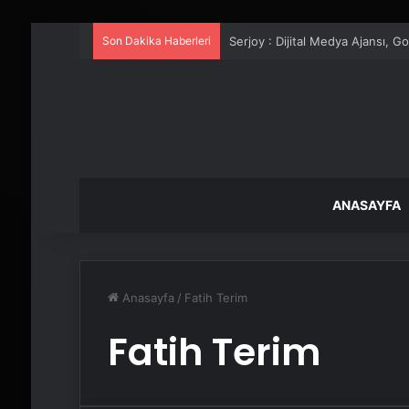
Son Dakika Haberleri
Serjoy : Dijital Medya Ajansı, 
ANASAYFA
Anasayfa
/
Fatih Terim
Fatih Terim