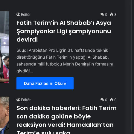
Editör
0
3
Fatih Terim’in Al Shabab’ı Asya
Şampiyonlar Ligi şampiyonunu
devirdi
Suudi Arabistan Pro Lig’in 31. haftasında teknik
direktörlüğünü Fatih Terim’in yaptığı Al Shabab,
sahasında milli futbolcu Merih Demiral’ın formasını
giydiği…
Daha Fazlasını Oku »
Editör
0
0
Son dakika haberleri: Fatih Terim
son dakika golüne böyle
reaksiyon verdi! Hamdallah’tan
Terim’e sulu şaka…