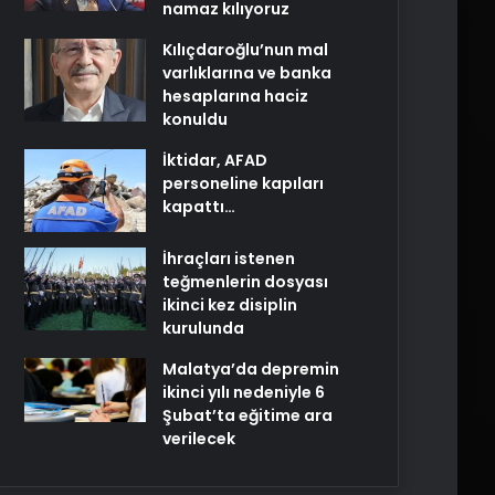
namaz kılıyoruz
Kılıçdaroğlu’nun mal
varlıklarına ve banka
hesaplarına haciz
konuldu
İktidar, AFAD
personeline kapıları
kapattı…
İhraçları istenen
teğmenlerin dosyası
ikinci kez disiplin
kurulunda
Malatya’da depremin
ikinci yılı nedeniyle 6
Şubat’ta eğitime ara
verilecek