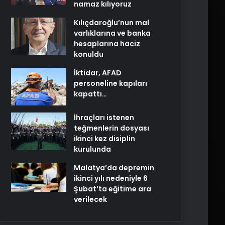
namaz kılıyoruz
Kılıçdaroğlu’nun mal
varlıklarına ve banka
hesaplarına haciz
konuldu
İktidar, AFAD
personeline kapıları
kapattı…
İhraçları istenen
teğmenlerin dosyası
ikinci kez disiplin
kurulunda
Malatya’da depremin
ikinci yılı nedeniyle 6
Şubat’ta eğitime ara
verilecek