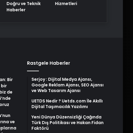
Doğru ve Teknik
Hizmetleri
Haberler
Rastgele Haberler
Serjoy : Dijital Medya Ajansı,
an: Bir
Google Reklam Ajansı, SEO Ajansı
 bir
ve Web Tasarım Ajansı
biz de
i’nde
UETDS Nedir ? Uetds.com İle Akıllı
yoruz
Dijital Taşımacılık Yazılımı
u’nun
Yeni Dünya Düzensizliği Çağında
arına ve
Türk Dış Politikası ve Hakan Fidan
plarına
Faktörü