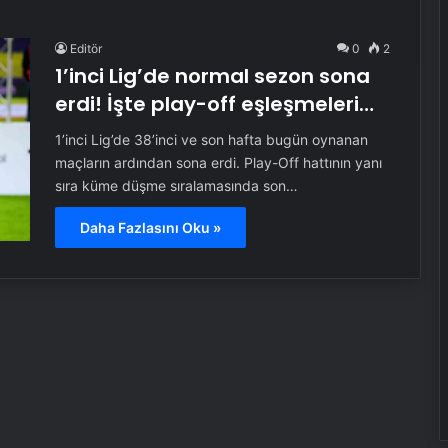
Editör
0
2
1’inci Lig’de normal sezon sona
erdi! İşte play-off eşleşmeleri…
1’inci Lig’de 38’inci ve son hafta bugün oynanan
maçların ardından sona erdi. Play-Off hattının yanı
sıra küme düşme sıralamasında son…
Daha Fazlasını Oku »