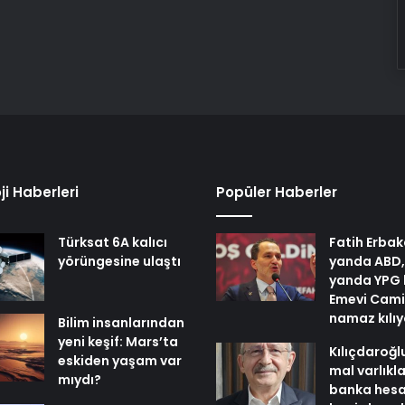
ji Haberleri
Popüler Haberler
Türksat 6A kalıcı
Fatih Erbak
yörüngesine ulaştı
yanda ABD,
yanda YPG 
Emevi Cami
namaz kılı
Bilim insanlarından
yeni keşif: Mars’ta
Kılıçdaroğl
eskiden yaşam var
mal varlıkl
mıydı?
banka hesa