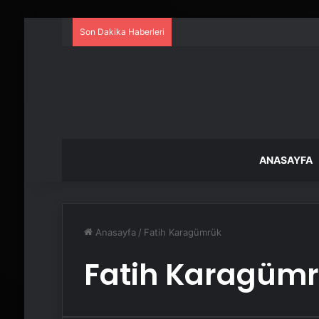
Son Dakika Haberleri
ANASAYFA
Anasayfa
/
Fatih Karagümrük
Fatih Karagüm