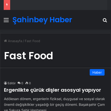
Şahinbey Haber
Menü
A
Anasayfa
/
Fast Food
Fast Food
Haber
Editör
0
0
Ergenlikte çürük dişler asosyal yapıyor
Adölesan dönem, ergenlerin fiziksel, duygusal ve sosyal olarak
önemli değişiklikler yaşadığı bir geçiş dönemi. Başakşehir Çam
ve Sakura Şehir Hastanesi…