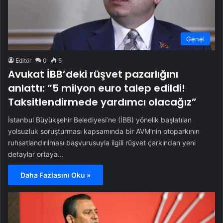
Genel
Editör
0
5
Avukat İBB’deki rüşvet pazarlığını
anlattı: “5 milyon euro talep edildi!
Taksitlendirmede yardımcı olacağız”
İstanbul Büyükşehir Belediyesi’ne (İBB) yönelik başlatılan
yolsuzluk soruşturması kapsamında bir AVM’nin otoparkının
ruhsatlandırılması başvurusuyla ilgili rüşvet çarkından yeni
detaylar ortaya…
Daha Fazlasını Oku »