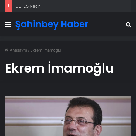
UETDS Nedir ? Uetds.com İle Akıllı Dijital Taşımacılık Yazılımı
Şahinbey Haber
Menü
A
Anasayfa
/
Ekrem İmamoğlu
Ekrem İmamoğlu