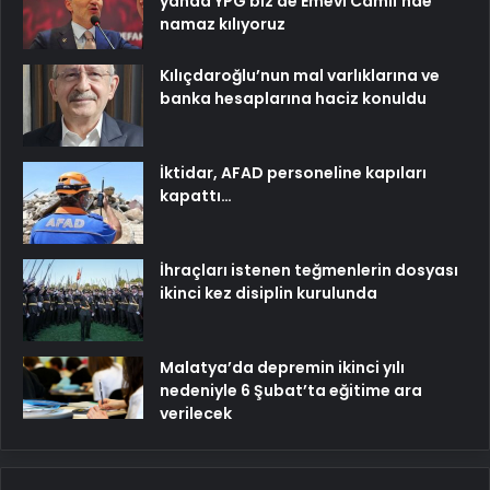
yanda YPG biz de Emevi Camii’nde
namaz kılıyoruz
Kılıçdaroğlu’nun mal varlıklarına ve
banka hesaplarına haciz konuldu
İktidar, AFAD personeline kapıları
kapattı…
İhraçları istenen teğmenlerin dosyası
ikinci kez disiplin kurulunda
Malatya’da depremin ikinci yılı
nedeniyle 6 Şubat’ta eğitime ara
verilecek