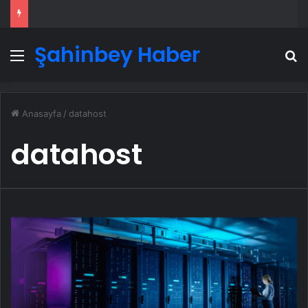
Şahinbey Haber
Menü
A
Anasayfa
/
datahost
datahost