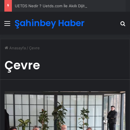
UETDS Nedir ? Uetds.com İle Akıllı Dijital Taşımacılık Yazılımı
Şahinbey Haber
Menü
A
Anasayfa
/
Çevre
Çevre