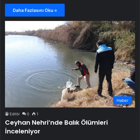
Daha Fazlasını Oku »
Haber
Editör
0
1
Ceyhan Nehri’nde Balık Ölümleri
İnceleniyor