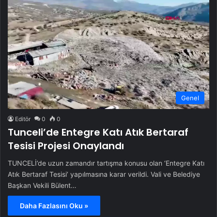
Genel
Editör
0
0
Tunceli’de Entegre Katı Atık Bertaraf
Tesisi Projesi Onaylandı
TUNCELİ’de uzun zamandır tartışma konusu olan ‘Entegre Katı
Atık Bertaraf Tesisi’ yapılmasına karar verildi. Vali ve Belediye
Başkan Vekili Bülent…
Daha Fazlasını Oku »