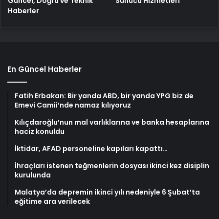
Güncel, Doğru ve Teknik
Sunucu Hizmetleri
Haberler
En Güncel Haberler
Fatih Erbakan: Bir yanda ABD, bir yanda YPG biz de
Emevi Camii’nde namaz kılıyoruz
Kılıçdaroğlu’nun mal varlıklarına ve banka hesaplarına
haciz konuldu
İktidar, AFAD personeline kapıları kapattı…
İhraçları istenen teğmenlerin dosyası ikinci kez disiplin
kurulunda
Malatya’da depremin ikinci yılı nedeniyle 6 Şubat’ta
eğitime ara verilecek