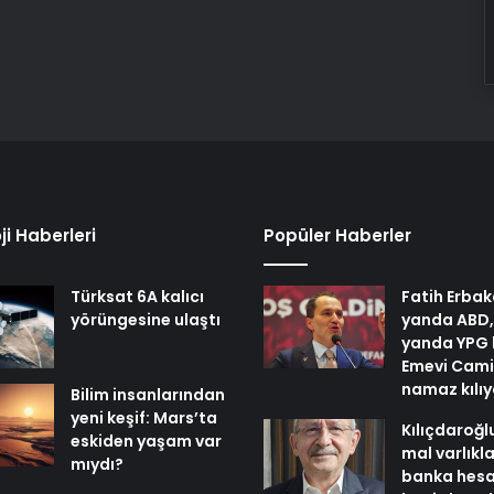
ji Haberleri
Popüler Haberler
Türksat 6A kalıcı
Fatih Erbak
yörüngesine ulaştı
yanda ABD,
yanda YPG 
Emevi Cami
namaz kılı
Bilim insanlarından
yeni keşif: Mars’ta
Kılıçdaroğl
eskiden yaşam var
mal varlıkl
mıydı?
banka hesa