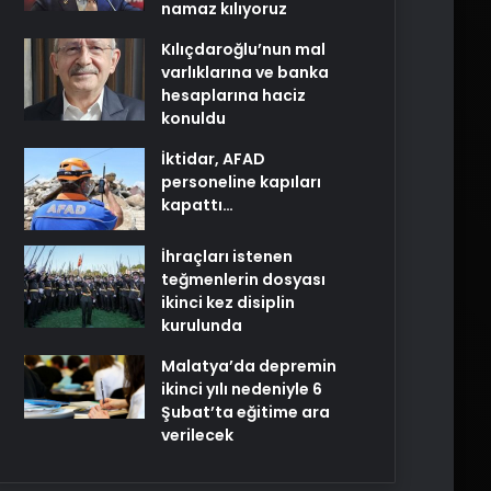
namaz kılıyoruz
Kılıçdaroğlu’nun mal
varlıklarına ve banka
hesaplarına haciz
konuldu
İktidar, AFAD
personeline kapıları
kapattı…
İhraçları istenen
teğmenlerin dosyası
ikinci kez disiplin
kurulunda
Malatya’da depremin
ikinci yılı nedeniyle 6
Şubat’ta eğitime ara
verilecek