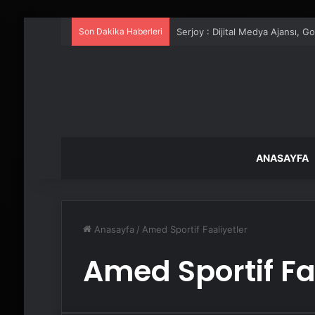
Son Dakika Haberleri
Serjoy : Dijital Medya Ajansı, 
ANASAYFA
Anasayfa
/
Amed Sportif Faaliyetler
Amed Sportif Fa