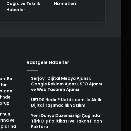
Doğru ve Teknik
Hizmetleri
Haberler
Rastgele Haberler
Serjoy : Dijital Medya Ajansı,
an: Bir
Google Reklam Ajansı, SEO Ajansı
 bir
ve Web Tasarım Ajansı
biz de
i’nde
UETDS Nedir ? Uetds.com İle Akıllı
yoruz
Dijital Taşımacılık Yazılımı
u’nun
Yeni Dünya Düzensizliği Çağında
arına ve
Türk Dış Politikası ve Hakan Fidan
plarına
Faktörü