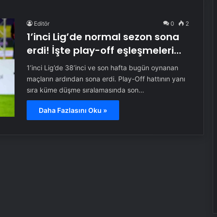
Editör
0
2
1’inci Lig’de normal sezon sona
erdi! İşte play-off eşleşmeleri…
1’inci Lig’de 38’inci ve son hafta bugün oynanan
maçların ardından sona erdi. Play-Off hattının yanı
sıra küme düşme sıralamasında son…
Daha Fazlasını Oku »