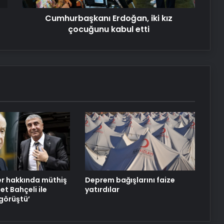
Cumhurbaşkanı Erdoğan, iki kız
çocuğunu kabul etti
r hakkında müthiş
Deprem bağışlarını faize
let Bahçeli ile
yatırdılar
görüştü’