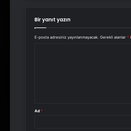
Bir yanıt yazın
E-posta adresiniz yayınlanmayacak.
Gerekli alanlar
*
i
Y
o
r
u
m
*
Ad
*