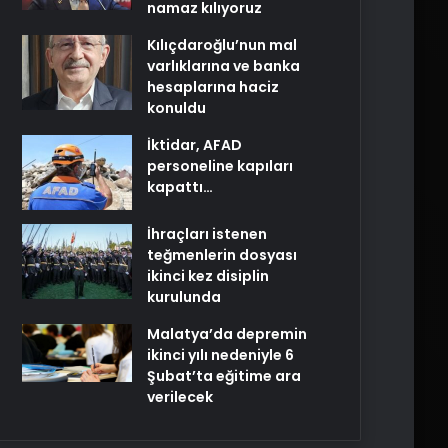
namaz kılıyoruz
Kılıçdaroğlu’nun mal
varlıklarına ve banka
hesaplarına haciz
konuldu
İktidar, AFAD
personeline kapıları
kapattı…
İhraçları istenen
teğmenlerin dosyası
ikinci kez disiplin
kurulunda
Malatya’da depremin
ikinci yılı nedeniyle 6
Şubat’ta eğitime ara
verilecek