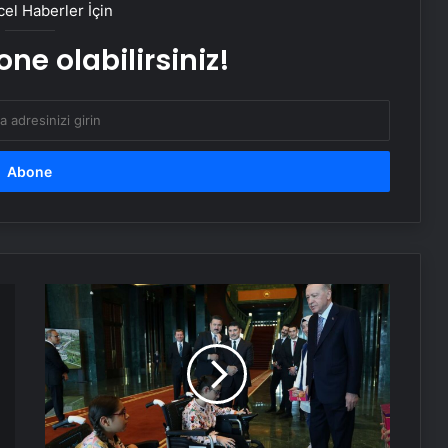
el Haberler İçin
Dikkat! Meteoroloji uyardı: 2 bölge 5
ne olabilirsiniz!
il için kuvvetli sağanak alarmı!
Cumhurbaşkanı
Erdoğan,
iki
kız
çocuğunu
kabul
etti