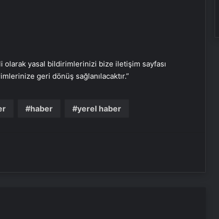
i olarak yasal bildirimlerinizi bize iletişim sayfası
rimlerinize geri dönüş sağlanılacaktır.”
Serjoy : Dijital Medya Ajansı, Google
Reklam Ajansı, SEO Ajansı ve Web
er
haber
yerel haber
Tasarım Ajansı
UETDS Nedir ? Uetds.com İle Akıllı
Dijital Taşımacılık Yazılımı
Yeni Dünya Düzensizliği Çağında
Türk Dış Politikası ve Hakan Fidan
Faktörü