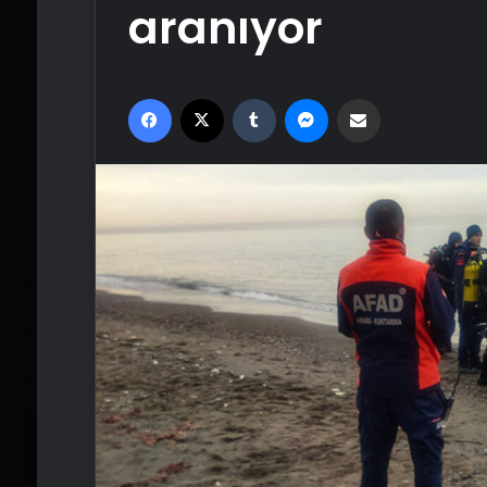
aranıyor
Facebook
X
Tumblr
Messenger
Email'den paylaş