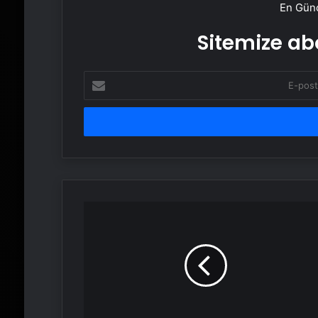
En Günc
Sitemize abo
E-
posta
adresinizi
girin
Hava
kirliliği
milyonlarca
can
aldı