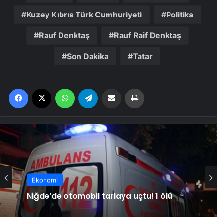
Kuzey Kıbrıs Türk Cumhuriyeti
Politika
Rauf Denktaş
Rauf Raif Denktaş
Son Dakika
Tatar
Facebook
X
WhatsApp
Telegram
Email'den paylaş
Yaz
Ekonomi
Niğde’de otomobil tarlaya uçtu! 1 ölü