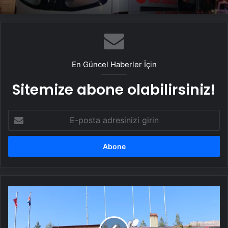
En Güncel Haberler İçin
Sitemize abone olabilirsiniz!
E-
posta
adresinizi
girin
Görümlü'de
Engellilere
Özel
Etkinlik