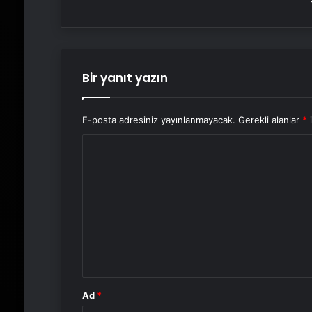
Bir yanıt yazın
E-posta adresiniz yayınlanmayacak.
Gerekli alanlar
*
i
Y
o
r
u
m
*
Ad
*