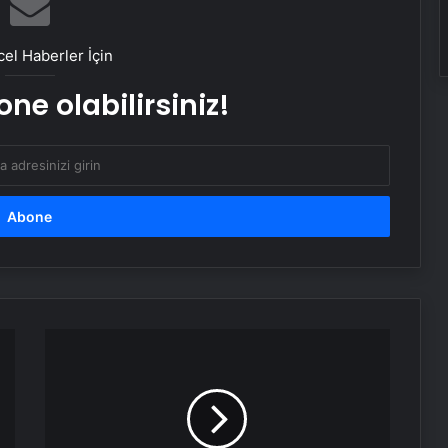
Çanlar Netanyahu için mi çalıyor?
el Haberler İçin
Dikkat! Meteoroloji uyardı: 2 bölge 5
ne olabilirsiniz!
il için kuvvetli sağanak alarmı!
Çin’den
ABD’ye
şoke
eden
siber
saldırı: