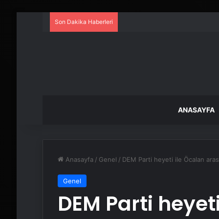
Son Dakika Haberleri
ANASAYFA
Anasayfa
/
Genel
/
DEM Parti heyeti ile Öcalan ara
Genel
DEM Parti heyeti