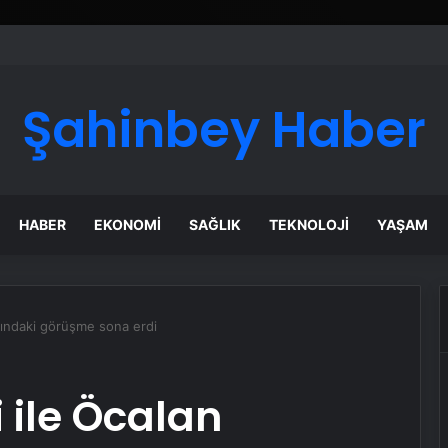
Şahinbey Haber
HABER
EKONOMI
SAĞLIK
TEKNOLOJI
YAŞAM
sındaki görüşme sona erdi
 ile Öcalan