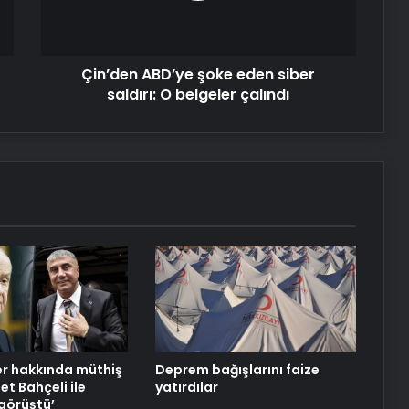
O
belgeler
çalındı
Çin’den ABD’ye şoke eden siber
saldırı: O belgeler çalındı
r hakkında müthiş
Deprem bağışlarını faize
let Bahçeli ile
yatırdılar
görüştü’