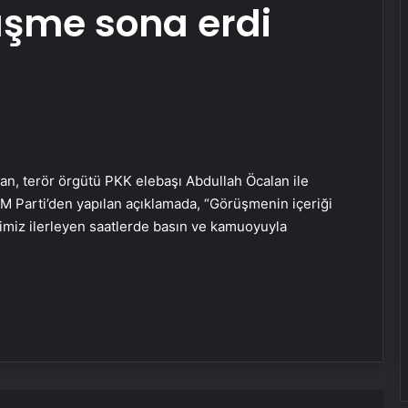
üşme sona erdi
an, terör örgütü PKK elebaşı Abdullah Öcalan ile
 Parti’den yapılan açıklamada, “Görüşmenin içeriği
Serjoy : Dijital Medya Ajansı, Google
Reklam Ajansı, SEO Ajansı ve Web
timiz ilerleyen saatlerde basın ve kamuoyuyla
Tasarım Ajansı
UETDS Nedir ? Uetds.com İle Akıllı
Dijital Taşımacılık Yazılımı
Yeni Dünya Düzensizliği Çağında
Türk Dış Politikası ve Hakan Fidan
Faktörü