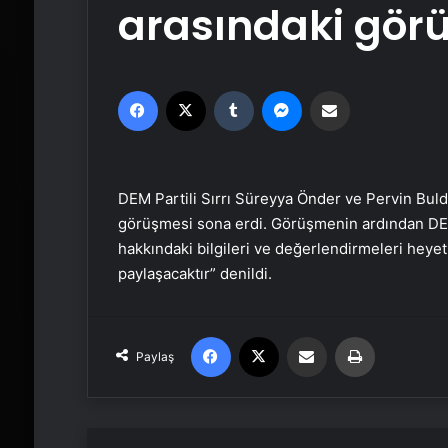
arasındaki gör
Facebook
X
Tumblr
Messenger
Email'den paylaş
DEM Partili Sırrı Süreyya Önder ve Pervin Buld
görüşmesi sona erdi. Görüşmenin ardından DEM
hakkındaki bilgileri ve değerlendirmeleri heye
paylaşacaktır” denildi.
Facebook
X
Email'den paylaş
Yaz
Paylaş