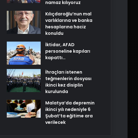
namaz kılıyoruz
Kılıçdaroğlu’nun mal
varlıklarına ve banka
hesaplarına haciz
konuldu
İktidar, AFAD
personeline kapıları
kapattı…
İhraçları istenen
teğmenlerin dosyası
ikinci kez disiplin
kurulunda
Malatya’da depremin
ikinci yılı nedeniyle 6
Şubat’ta eğitime ara
verilecek