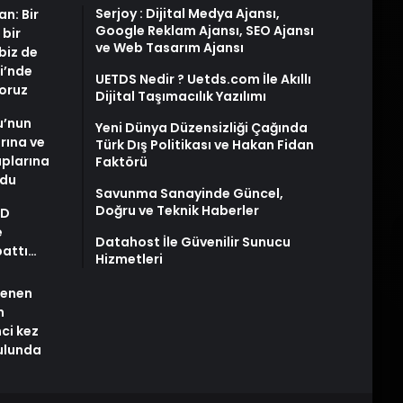
Serjoy : Dijital Medya Ajansı,
an: Bir
Google Reklam Ajansı, SEO Ajansı
 bir
ve Web Tasarım Ajansı
biz de
i’nde
UETDS Nedir ? Uetds.com İle Akıllı
yoruz
Dijital Taşımacılık Yazılımı
u’nun
Yeni Dünya Düzensizliği Çağında
arına ve
Türk Dış Politikası ve Hakan Fidan
plarına
Faktörü
ldu
Savunma Sanayinde Güncel,
Doğru ve Teknik Haberler
AD
e
Datahost İle Güvenilir Sunucu
pattı…
Hizmetleri
stenen
n
nci kez
rulunda