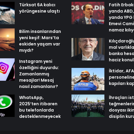
Türksat 6A kalıcı
Fatih Erbak
yörüngesine ulaştı
yanda ABD,
yanda YPG 
Emevi Cami
namaz kılı
Bilim insanlarından
yeni keşif: Mars’ta
Kılıçdaroğl
eskiden yaşam var
mal varlıkl
mıydı?
banka hesa
haciz konu
Instagram yeni
özelliğini duyurdu:
İktidar, AF
Zamanlanmış
personelin
mesajlar! Mesaj
kapıları ka
nasıl zamanlanır?
WhatsApp,
İhraçları i
2025’ten itibaren
teğmenleri
bu telefonlarda
dosyası iki
desteklenmeyecek
disiplin ku