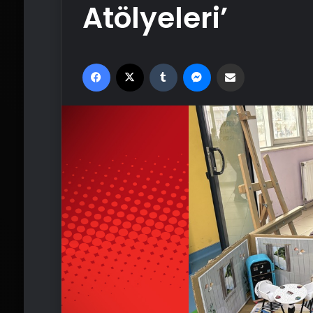
Atölyeleri’
Facebook
X
Tumblr
Messenger
Email'den paylaş