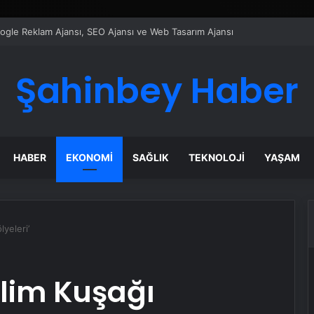
ı Dijital Taşımacılık Yazılımı
Şahinbey Haber
HABER
EKONOMI
SAĞLIK
TEKNOLOJI
YAŞAM
lyeleri’
ilim Kuşağı