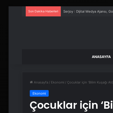
Son Dakika Haberleri
UETDS Nedir ? Uetds.com İle Akıll
ANASAYFA
Anasayfa
/
Ekonomi
/
Çocuklar için ‘Bilim Kuşağı Atö
Ekonomi
Çocuklar için ‘B