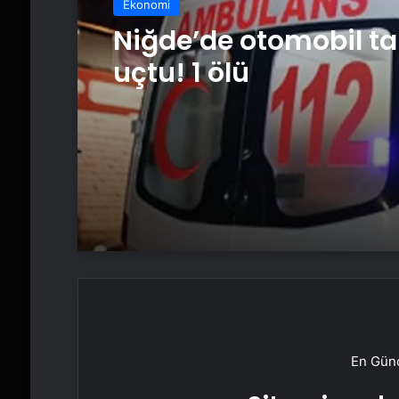
Ekonomi
Niğde’de otomobil ta
uçtu! 1 ölü
En Günc