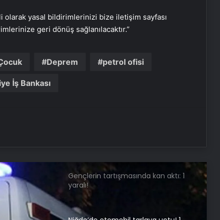
Eşini baltayla öldüren koca
tutuklandı
i olarak yasal bildirimlerinizi bize iletişim sayfası
rimlerinize geri dönüş sağlanılacaktır.”
Dışişleri Bakanlığı’ndan asılsız
iddialara yalanlama: “Sistematik
Çocuk
Deprem
petrol ofisi
iftira ve karalama kampanyasına
itibar edilmemelidir.”
iye İş Bankası
Kocaeli’de genç kızların
kavgasından bıçaklar konuştu: 1
yaralı!
Manisa’da kuzen cinayeti: 1 ölü!
Gençlerin tartışmasında kan aktı: 1
yaralı!
Niğde’de otomobil tarlaya uçtu! 1