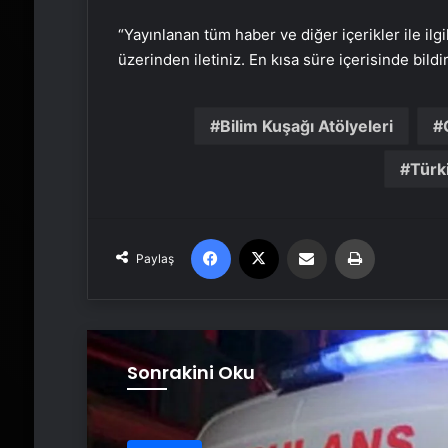
“Yayınlanan tüm haber ve diğer içerikler ile ilgil
üzerinden iletiniz. En kısa süre içerisinde bildi
Bilim Kuşağı Atölyeleri
Türk
Facebook
X
Email'den paylaş
Yaz
Paylaş
Sonrakini Oku