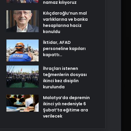
namaz kılıyoruz
Kılıçdaroğlu’nun mal
varlıklarına ve banka
hesaplarına haciz
konuldu
İktidar, AFAD
personeline kapıları
kapattı…
İhraçları istenen
teğmenlerin dosyası
ikinci kez disiplin
kurulunda
Malatya’da depremin
ikinci yılı nedeniyle 6
Şubat’ta eğitime ara
verilecek