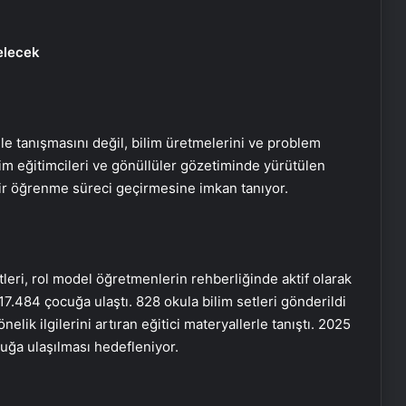
Gelecek
mle tanışmasını değil, bilim üretmelerini ve problem
ilim eğitimcileri ve gönüllüler gözetiminde yürütülen
 bir öğrenme süreci geçirmesine imkan tanıyor.
leri, rol model öğretmenlerin rehberliğinde aktif olarak
417.484 çocuğa ulaştı. 828 okula bilim setleri gönderildi
elik ilgilerini artıran eğitici materyallerle tanıştı. 2025
Aldığı ekmekten ip çıktı: Neye
uğa ulaşılması hedefleniyor.
uğradığını şaşırdı!