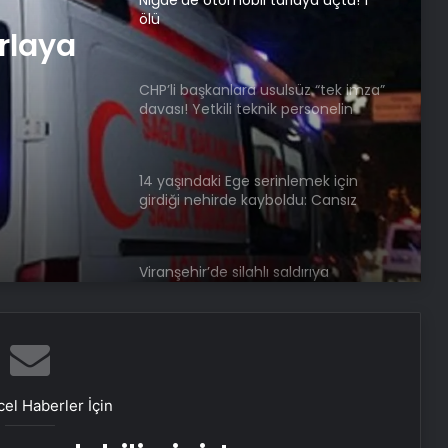
ölü
rlaya
CHP’li başkanlara usulsüz “tek imza”
davası! Yetkili teknik personelin
imzalamadığı yapı ruhsatlarını tek
imza ile çıkardıkları ortaya çıktı
14 yaşındaki Ege serinlemek için
girdiği nehirde kayboldu: Cansız
bedeni o noktada bulundu!
Viranşehir’de silahlı saldırıya
uğrayan genç hayatını kaybetti
Aldığı ekmekten ip çıktı: Neye
uğradığını şaşırdı!
el Haberler İçin