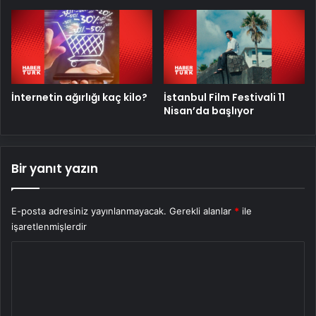
İnternetin ağırlığı kaç kilo?
İstanbul Film Festivali 11
Nisan’da başlıyor
Bir yanıt yazın
E-posta adresiniz yayınlanmayacak.
Gerekli alanlar
*
ile
işaretlenmişlerdir
Y
o
r
u