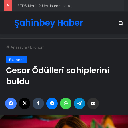
UETDS Nedir ? Uetds.com İle Akıllı Dijital Taşımacılık Yazılımı
Şahinbey Haber
Menü
A
Anasayfa
/
Ekonomi
Ekonomi
Cesar Ödülleri sahiplerini
buldu
Facebook
X
Tumblr
Messenger
WhatsApp
Telegram
Email'den paylaş