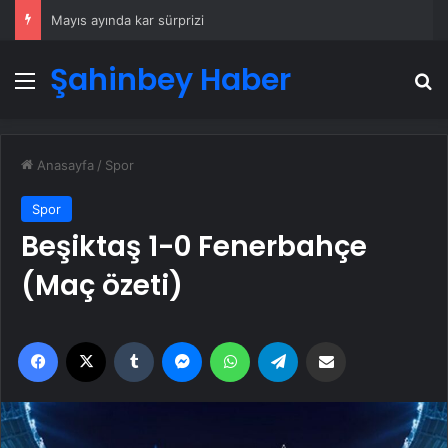
Mayıs ayında kar sürprizi
Şahinbey Haber
Menü
A
Anasayfa
/
Spor
Spor
Beşiktaş 1-0 Fenerbahçe
(Maç özeti)
Facebook
X
Tumblr
Messenger
WhatsApp
Telegram
Email'den paylaş