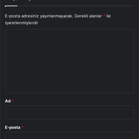
E-posta adresiniz yayınlanmayacak.
Gerekli alanlar
*
ile
işaretlenmişlerdir
Y
o
r
u
m
*
Ad
*
E-posta
*