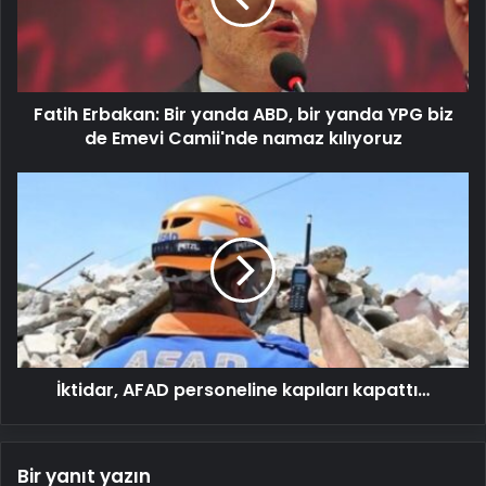
bir
yanda
YPG
biz
Fatih Erbakan: Bir yanda ABD, bir yanda YPG biz
de
Emevi
de Emevi Camii'nde namaz kılıyoruz
Camii'nde
namaz
İktidar,
kılıyoruz
AFAD
personeline
kapıları
kapattı…
İktidar, AFAD personeline kapıları kapattı…
Bir yanıt yazın