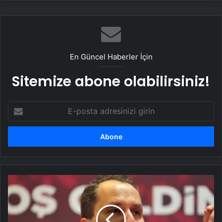
En Güncel Haberler İçin
Sitemize abone olabilirsiniz!
E-
posta
adresinizi
girin
Fatih
Erbakan:
Bir
yanda
ABD,