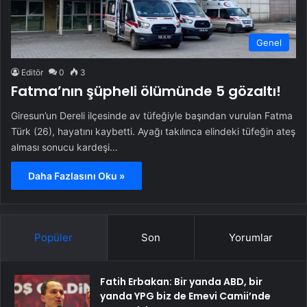
Genel
Editör
0
3
Fatma’nın şüpheli ölümünde 5 gözaltı!
Giresun’un Dereli ilçesinde av tüfeğiyle başından vurulan Fatma
Türk (26), hayatını kaybetti. Ayağı takılınca elindeki tüfeğin ateş
alması sonucu kardeşi…
Daha Fazlasını Oku »
Popüler
Son
Yorumlar
Fatih Erbakan: Bir yanda ABD, bir
yanda YPG biz de Emevi Camii’nde