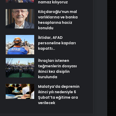
namaz kılıyoruz
Kılıçdaroğlu’nun mal
varlıklarına ve banka
hesaplarına haciz
konuldu
İktidar, AFAD
personeline kapıları
kapattı…
İhraçları istenen
teğmenlerin dosyası
ikinci kez disiplin
kurulunda
Malatya’da depremin
ikinci yılı nedeniyle 6
Şubat’ta eğitime ara
verilecek