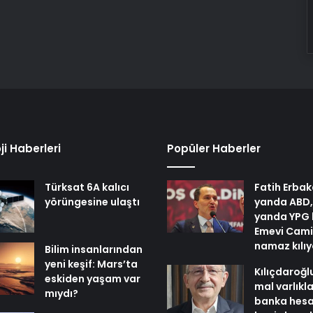
ji Haberleri
Popüler Haberler
Türksat 6A kalıcı
Fatih Erbak
yörüngesine ulaştı
yanda ABD,
yanda YPG 
Emevi Cami
namaz kılı
Bilim insanlarından
yeni keşif: Mars’ta
Kılıçdaroğl
eskiden yaşam var
mal varlıkl
mıydı?
banka hesa