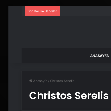
Son Dakika Haberleri
ANASAYFA
Anasayfa
/
Christos Serelis
Christos Serelis