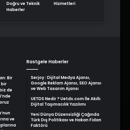
Doğru ve Teknik
Hizmetleri
Haberler
Rastgele Haberler
Serjoy : Dijital Medya Ajansı,
an: Bir
Google Reklam Ajansı, SEO Ajansı
 bir
ve Web Tasarım Ajansı
biz de
i’nde
UETDS Nedir ? Uetds.com İle Akıllı
yoruz
Dijital Taşımacılık Yazılımı
u’nun
Yeni Dünya Düzensizliği Çağında
arına ve
Türk Dış Politikası ve Hakan Fidan
plarına
Faktörü