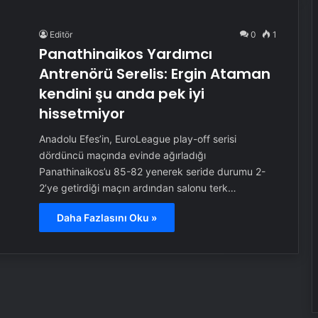
Editör
0
1
Panathinaikos Yardımcı
Antrenörü Serelis: Ergin Ataman
kendini şu anda pek iyi
hissetmiyor
Anadolu Efes’in, EuroLeague play-off serisi
dördüncü maçında evinde ağırladığı
Panathinaikos’u 85-82 yenerek seride durumu 2-
2’ye getirdiği maçın ardından salonu terk…
Daha Fazlasını Oku »